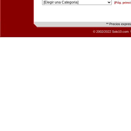
[Pág. princi
** Precios expre
© 2002/2022 Solo10.com