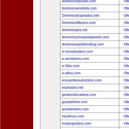
dominioexpirado.com
Ofe
dominiosenoferta.com
Ofe
DominiosExpirados.info
Ofe
DominiosMexico.com
Ofe
dominiospro.net
Ofe
dominiosyhospedajeweb.com
Ofe
dominiosywebhosting.com
Ofe
e-monetization.com
Ofe
e-servidores.com
Ofe
e-Sitio.com
Ofe
e-sitios.com
Ofe
encuentresudominio.com
Ofe
expirados.net
Ofe
gestiondecartera.com
Ofe
guiadelinks.com
Ofe
guiadewebs.com
Ofe
hardlinux.com
Ofe
hostargentina.com
Ofe