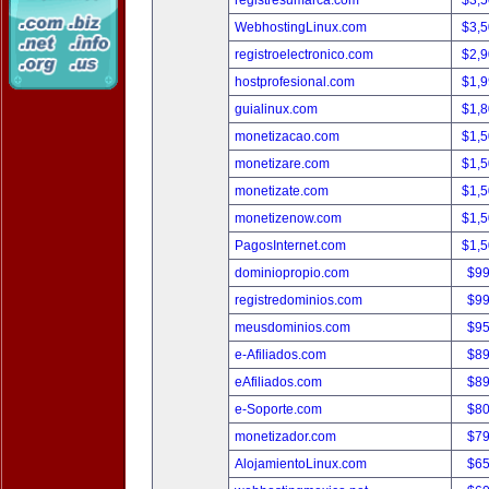
registresumarca.com
$3,
WebhostingLinux.com
$3,
registroelectronico.com
$2,
hostprofesional.com
$1,
guialinux.com
$1,
monetizacao.com
$1,
monetizare.com
$1,
monetizate.com
$1,
monetizenow.com
$1,
PagosInternet.com
$1,
dominiopropio.com
$9
registredominios.com
$9
meusdominios.com
$9
e-Afiliados.com
$8
eAfiliados.com
$8
e-Soporte.com
$8
monetizador.com
$7
AlojamientoLinux.com
$6