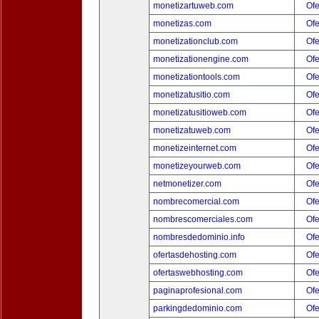
monetizartuweb.com
Ofe
monetizas.com
Ofe
monetizationclub.com
Ofe
monetizationengine.com
Ofe
monetizationtools.com
Ofe
monetizatusitio.com
Ofe
monetizatusitioweb.com
Ofe
monetizatuweb.com
Ofe
monetizeinternet.com
Ofe
monetizeyourweb.com
Ofe
netmonetizer.com
Ofe
nombrecomercial.com
Ofe
nombrescomerciales.com
Ofe
nombresdedominio.info
Ofe
ofertasdehosting.com
Ofe
ofertaswebhosting.com
Ofe
paginaprofesional.com
Ofe
parkingdedominio.com
Ofe