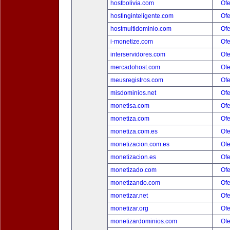
hostbolivia.com
Ofe
hostinginteligente.com
Ofe
hostmultidominio.com
Ofe
i-monetize.com
Ofe
interservidores.com
Ofe
mercadohost.com
Ofe
meusregistros.com
Ofe
misdominios.net
Ofe
monetisa.com
Ofe
monetiza.com
Ofe
monetiza.com.es
Ofe
monetizacion.com.es
Ofe
monetizacion.es
Ofe
monetizado.com
Ofe
monetizando.com
Ofe
monetizar.net
Ofe
monetizar.org
Ofe
monetizardominios.com
Ofe