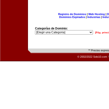
Registro de Dominios
|
Web Hosting
|
D
Dominios Expirados
|
Industrias
|
Indu
Categorías de Dominio:
[Pág. princi
** Precios expre
© 2002/2022 Solo10.com