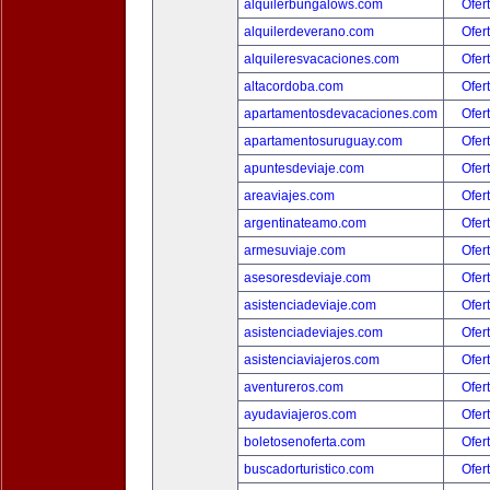
alquilerbungalows.com
Ofer
alquilerdeverano.com
Ofer
alquileresvacaciones.com
Ofer
altacordoba.com
Ofer
apartamentosdevacaciones.com
Ofer
apartamentosuruguay.com
Ofer
apuntesdeviaje.com
Ofer
areaviajes.com
Ofer
argentinateamo.com
Ofer
armesuviaje.com
Ofer
asesoresdeviaje.com
Ofer
asistenciadeviaje.com
Ofer
asistenciadeviajes.com
Ofer
asistenciaviajeros.com
Ofer
aventureros.com
Ofer
ayudaviajeros.com
Ofer
boletosenoferta.com
Ofer
buscadorturistico.com
Ofer