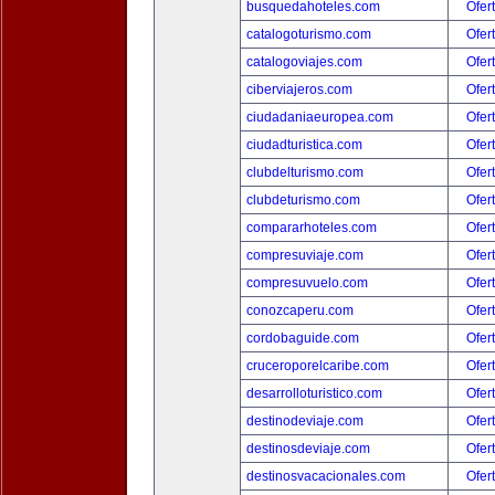
busquedahoteles.com
Ofer
catalogoturismo.com
Ofer
catalogoviajes.com
Ofer
ciberviajeros.com
Ofer
ciudadaniaeuropea.com
Ofer
ciudadturistica.com
Ofer
clubdelturismo.com
Ofer
clubdeturismo.com
Ofer
compararhoteles.com
Ofer
compresuviaje.com
Ofer
compresuvuelo.com
Ofer
conozcaperu.com
Ofer
cordobaguide.com
Ofer
cruceroporelcaribe.com
Ofer
desarrolloturistico.com
Ofer
destinodeviaje.com
Ofer
destinosdeviaje.com
Ofer
destinosvacacionales.com
Ofer