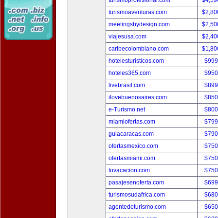
turismoprofesional.com
$4,59
turismoaventuras.com
$2,80
meetingsbydesign.com
$2,50
viajesusa.com
$2,40
caribecolombiano.com
$1,80
hotelesturisticos.com
$999
hoteles365.com
$950
livebrasil.com
$899
ilovebuenosaires.com
$850
e-Turismo.net
$800
miamiofertas.com
$799
guiacaracas.com
$790
ofertasmexico.com
$750
ofertasmiami.com
$750
tuvacacion.com
$750
pasajesenoferta.com
$699
turismosudafrica.com
$680
agentedeturismo.com
$650