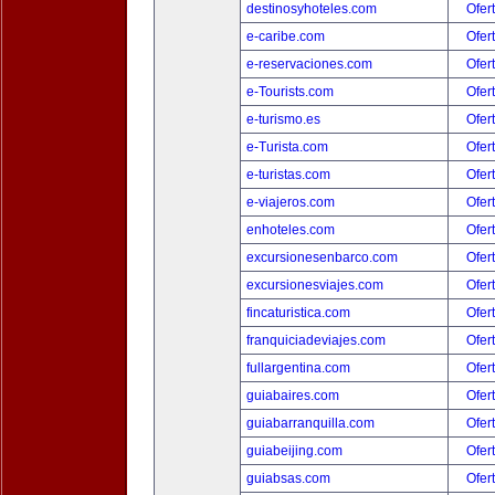
destinosyhoteles.com
Ofer
e-caribe.com
Ofer
e-reservaciones.com
Ofer
e-Tourists.com
Ofer
e-turismo.es
Ofer
e-Turista.com
Ofer
e-turistas.com
Ofer
e-viajeros.com
Ofer
enhoteles.com
Ofer
excursionesenbarco.com
Ofer
excursionesviajes.com
Ofer
fincaturistica.com
Ofer
franquiciadeviajes.com
Ofer
fullargentina.com
Ofer
guiabaires.com
Ofer
guiabarranquilla.com
Ofer
guiabeijing.com
Ofer
guiabsas.com
Ofer