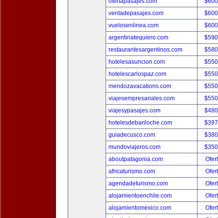
ofertapasajes.com
$600
ventadepasajes.com
$600
vuelosenlinea.com
$600
argentinatequiero.com
$590
restaurantesargentinos.com
$580
hotelesasuncion.com
$550
hotelescarlospaz.com
$550
mendozavacations.com
$550
viajesempresariales.com
$550
viajesypasajes.com
$480
hotelesdebariloche.com
$397
guiadecusco.com
$380
mundoviajeros.com
$350
aboutpatagonia.com
Ofer
africaturismo.com
Ofer
agendadeturismo.com
Ofer
alojamientoenchile.com
Ofer
alojamientomexico.com
Ofer