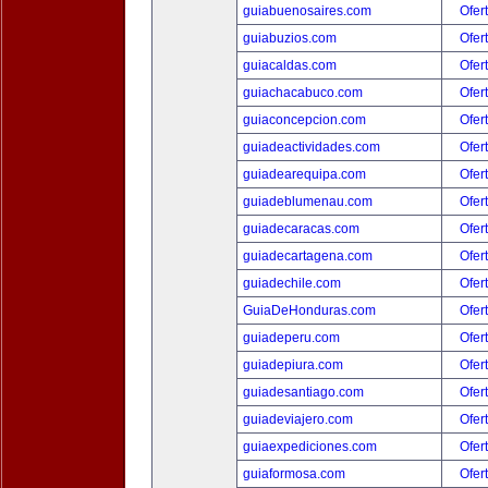
guiabuenosaires.com
Ofer
guiabuzios.com
Ofer
guiacaldas.com
Ofer
guiachacabuco.com
Ofer
guiaconcepcion.com
Ofer
guiadeactividades.com
Ofer
guiadearequipa.com
Ofer
guiadeblumenau.com
Ofer
guiadecaracas.com
Ofer
guiadecartagena.com
Ofer
guiadechile.com
Ofer
GuiaDeHonduras.com
Ofer
guiadeperu.com
Ofer
guiadepiura.com
Ofer
guiadesantiago.com
Ofer
guiadeviajero.com
Ofer
guiaexpediciones.com
Ofer
guiaformosa.com
Ofer