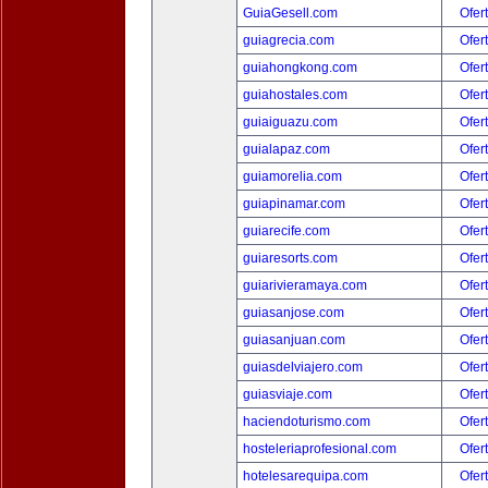
GuiaGesell.com
Ofer
guiagrecia.com
Ofer
guiahongkong.com
Ofer
guiahostales.com
Ofer
guiaiguazu.com
Ofer
guialapaz.com
Ofer
guiamorelia.com
Ofer
guiapinamar.com
Ofer
guiarecife.com
Ofer
guiaresorts.com
Ofer
guiarivieramaya.com
Ofer
guiasanjose.com
Ofer
guiasanjuan.com
Ofer
guiasdelviajero.com
Ofer
guiasviaje.com
Ofer
haciendoturismo.com
Ofer
hosteleriaprofesional.com
Ofer
hotelesarequipa.com
Ofer