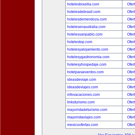
hotelesbrasilia.com
Ofer
hotelesdebrasil.com
Ofer
hotelesdemendoza.com
Ofer
hotelesenaustralia.com
Ofer
hotelessanpablo.com
Ofer
hotelestop.com
Ofer
hotelesyalojamiento.com
Ofer
hotelesygastronomia.com
Ofer
hotelesyhospedaje.com
Ofer
hotelparaeventos.com
Ofer
ideasdeviaje.com
Ofer
ideasdeviajes.com
Ofer
infovacaciones.com
Ofer
linksturismo.com
Ofer
mayoristadeturismo.com
Ofer
mayoristaviajes.com
Ofer
mexicoofertas.com
Ofer