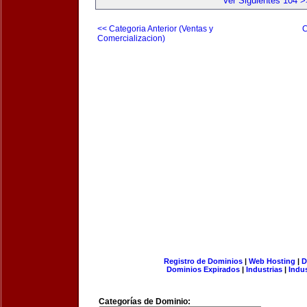
Ver Siguientes 104 >
<< Categoria Anterior (Ventas y
C
Comercializacion)
Registro de Dominios
|
Web Hosting
|
D
Dominios Expirados
|
Industrias
|
Indu
Categorías de Dominio: