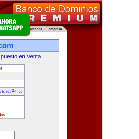
.com
 puesto en Venta
M
 ElectrÃ³nico
!
tas