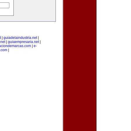
t
|
guiadelaindustria.net
|
net
|
guiaempresaria.net
|
raciondemarcas.com
|
e-
.com
|