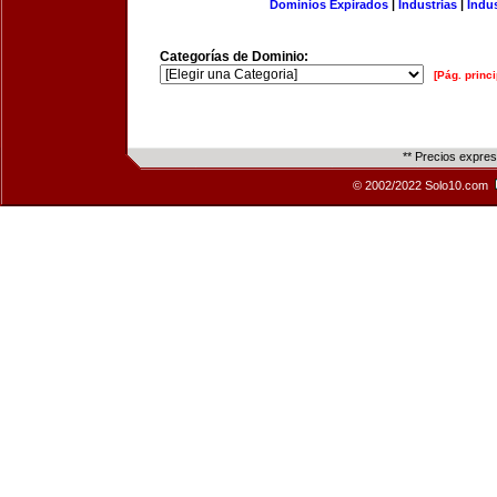
Dominios Expirados
|
Industrias
|
Indu
Categorías de Dominio:
[Pág. princi
** Precios expre
© 2002/2022 Solo10.com