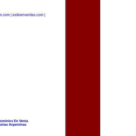
on.com
|
exitoenventas.com
|
ominios En Venta
strias Argentinas