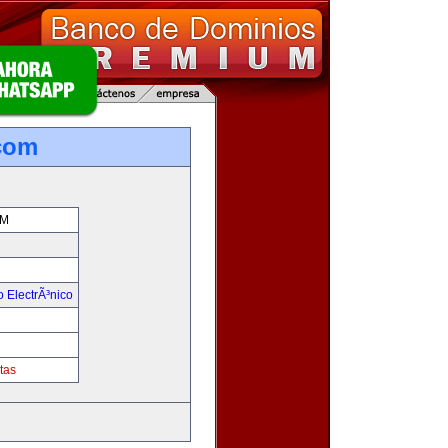
com
OM
 ElectrÃ³nico
!
tas