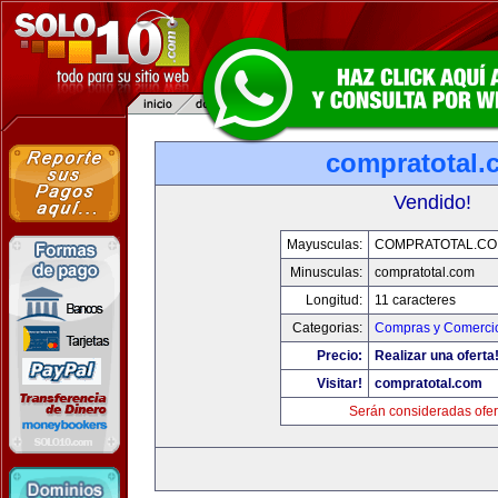
compratotal.
Vendido!
Mayusculas:
COMPRATOTAL.C
Minusculas:
compratotal.com
Longitud:
11 caracteres
Categorias:
Compras y Comercio
Precio:
Realizar una oferta
Visitar!
compratotal.com
Serán consideradas ofer