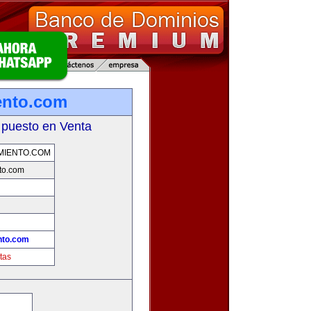
ento.com
 puesto en Venta
MIENTO.COM
to.com
nto.com
tas