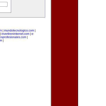
om
|
mundotecnologico.com
|
|
invertireninternet.com
|
e-
iosprofesionales.com
|
om
|