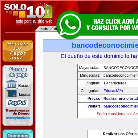
bancodeconocimi
El dueño de este dominio lo ha
Mayusculas:
BANCODECONOCI
Minusculas:
bancodeconocimien
Longitud:
19 caracteres
Categorias:
EducaciÃ³n
Precio:
Realizar una oferta!
Visitar!
bancodeconocimie
Serán consideradas ofer
Realizar una Oferta