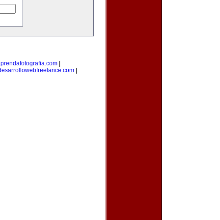
prendafotografia.com
|
desarrollowebfreelance.com
|