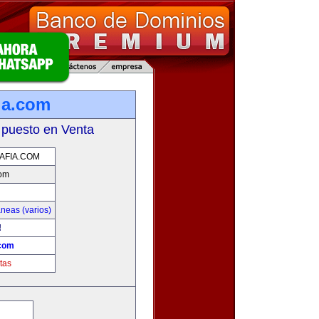
ia.com
 puesto en Venta
AFIA.COM
com
neas (varios)
!
.com
tas