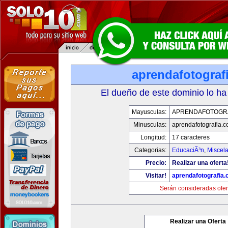
aprendafotograf
El dueño de este dominio lo ha
Mayusculas:
APRENDAFOTOGR
Minusculas:
aprendafotografia.
Longitud:
17 caracteres
Categorias:
EducaciÃ³n
,
Miscela
Precio:
Realizar una oferta
Visitar!
aprendafotografia
Serán consideradas ofer
Realizar una Oferta