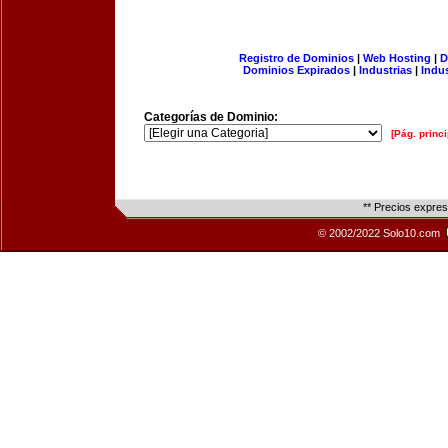
Registro de Dominios
|
Web Hosting
|
D
Dominios Expirados
|
Industrias
|
Indu
Categorías de Dominio:
[Pág. princi
** Precios expre
© 2002/2022 Solo10.com