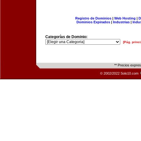
Registro de Dominios
|
Web Hosting
|
D
Dominios Expirados
|
Industrias
|
Indu
Categorías de Dominio:
[Pág. princi
** Precios expre
© 2002/2022 Solo10.com