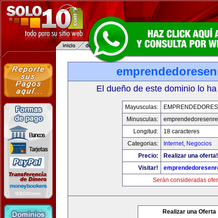
emprendedoresen
El dueño de este dominio lo ha
Mayusculas:
EMPRENDEDORES
Minusculas:
emprendedoresenre
Longitud:
18 caracteres
Categorias:
Internet
,
Negocios
Precio:
Realizar una oferta!
Visitar!
emprendedoresenr
Serán consideradas ofer
Realizar una Oferta